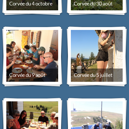
Corvée du 4 octobre
Corvée du 30 août
Archives
Corvées
Groupes au chalet
Gardiennages
Paiement au chalet
Corvée du 9 août
Corvée du 5 juillet