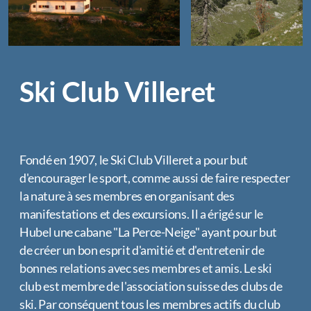
Archives
Ski Club Villeret
Corvées
Groupes au chalet
Gardiennages
Fondé en 1907, le Ski Club Villeret a pour but
Paiement au chalet
d'encourager le sport, comme aussi de faire respecter
la nature à ses membres en organisant des
manifestations et des excursions. Il a érigé sur le
Hubel une cabane "La Perce-Neige" ayant pour but
de créer un bon esprit d'amitié et d'entretenir de
bonnes relations avec ses membres et amis. Le ski
club est membre de l'association suisse des clubs de
ski. Par conséquent tous les membres actifs du club